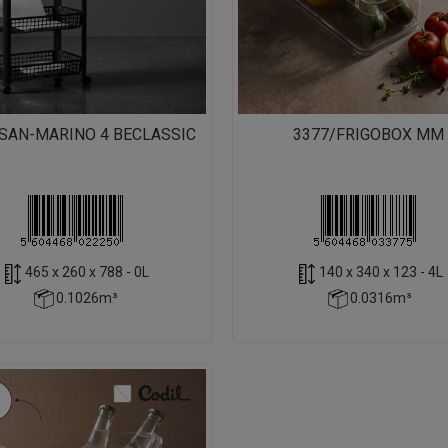
SAN-MARINO 4 BECLASSIC
3377/FRIGOBOX MM
465 x 260 x 788 - 0L
140 x 340 x 123 - 4L
0.1026m³
0.0316m³