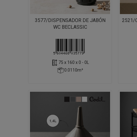
3577/DISPENSADOR DE JABÓN
2521/
WC BECLASSIC
75 x 160 x 0 - 0L
0.0110m³