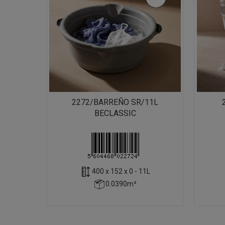
2272/BARREÑO SR/11L
BECLASSIC
400 x 152 x 0 - 11L
0.0390m³