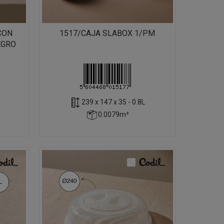
CON
1517/CAJA SLABOX 1/PM
EGRO
239 x 147 x 35 - 0.8L
0.0079m³