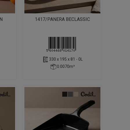
ON
1417/PANERA BECLASSIC
330 x 195 x 81 - 0L
0.0070m³