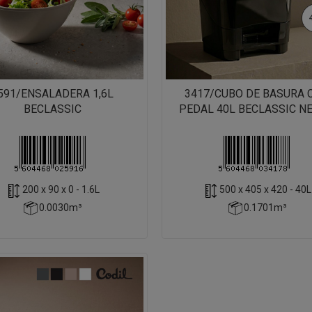
591/ENSALADERA 1,6L
3417/CUBO DE BASURA 
BECLASSIC
PEDAL 40L BECLASSIC N
200 x 90 x 0 - 1.6L
500 x 405 x 420 - 40L
0.0030m³
0.1701m³