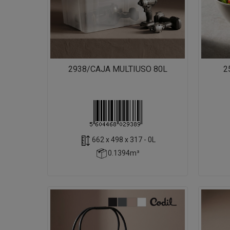
2938/CAJA MULTIUSO 80L
2
662 x 498 x 317 - 0L
0.1394m³