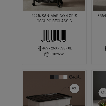
2225/SAN-MARINO 4 GRIS
3564
OSCURO BECLASSIC
465 x 260 x 788 - 0L
0.1026m³