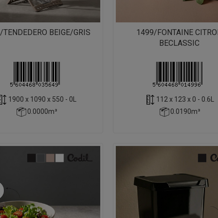
/TENDEDERO BEIGE/GRIS
1499/FONTAINE CITR
BECLASSIC
1900 x 1090 x 550 - 0L
112 x 123 x 0 - 0.6L
0.0000m³
0.0190m³