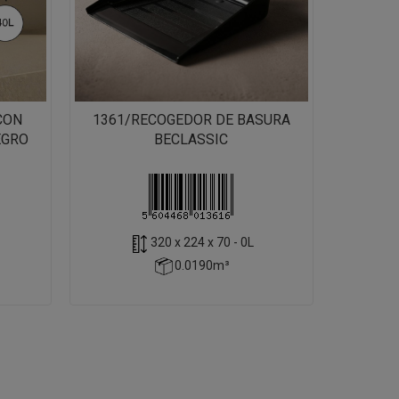
CON
1361/RECOGEDOR DE BASURA
EGRO
BECLASSIC
320 x 224 x 70 - 0L
0.0190m³