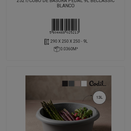
2521/CUBO DE BASURA PEDAL 9L BECLASSIC
BLANCO
290 X 250 X 250 - 9L
0.0360M³