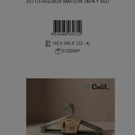
3071/FRIGOBOX MM CON TAPA Y RED
140 X 340 X 123 - 4L
0.0306M³