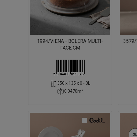
1994/VIENA - BOLERA MULTI-
3579/
FACE GM
350 x 135 x 0 - 0L
0.0470m³