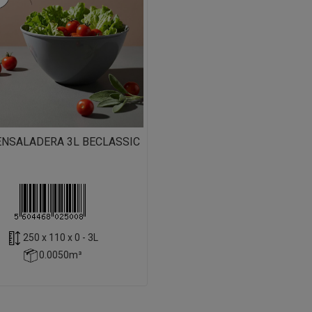
ENSALADERA 3L BECLASSIC
250 x 110 x 0 - 3L
0.0050m³