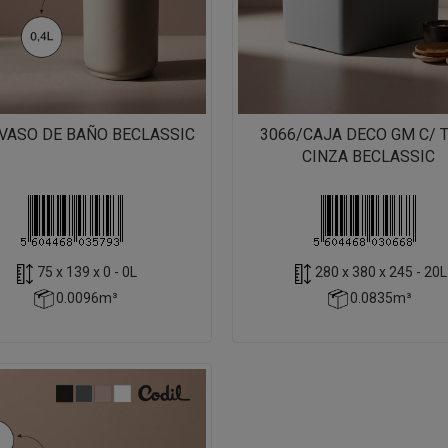
VASO DE BAÑO BECLASSIC
3066/CAJA DECO GM C/ 
CINZA BECLASSIC
75 x 139 x 0 - 0L
280 x 380 x 245 - 20L
0.0096m³
0.0835m³