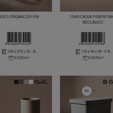
3001/ORGANIZER PM
1549/CAIXA PIMENTIN
BECLASSIC
100 x 370 x 50 - 0L
133 x 94 x 48 - 0.4L
0.0202m³
0.0035m³