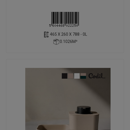
465 X 260 X 788 - 0L
0.1026M³