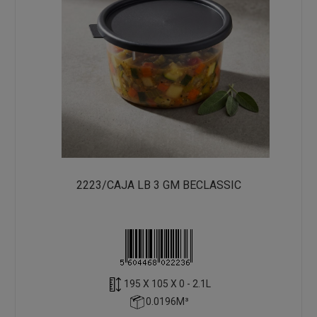
2223/CAJA LB 3 GM BECLASSIC
195 X 105 X 0 - 2.1L
0.0196M³