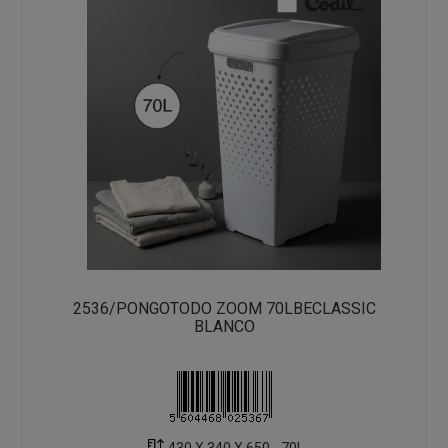
2536/PONGOTODO ZOOM 70LBECLASSIC
BLANCO
430 X 340 X 650 - 70L