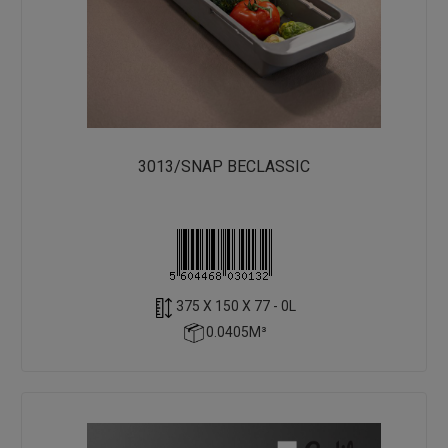
3013/SNAP BECLASSIC
375 X 150 X 77 - 0L
0.0405M³