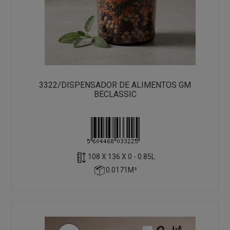
3322/DISPENSADOR DE ALIMENTOS GM
BECLASSIC
108 X 136 X 0 - 0.85L
0.0171M³