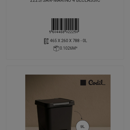
2225/SAN-MARINO 4 BECLASSIC
465 X 260 X 788 - 0L
0.1026M³