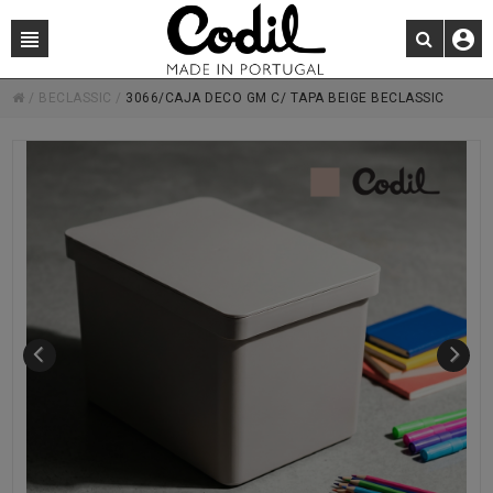
/
BECLASSIC
/
3066/CAJA DECO GM C/ TAPA BEIGE BECLASSIC