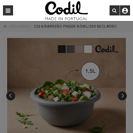
/
BECLASSIC
/
2264/BARREÑO FINGER BOWL/200 BECLASSIC