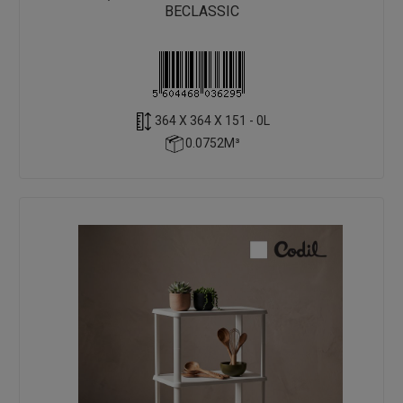
BECLASSIC
364 X 364 X 151 - 0L
0.0752M³