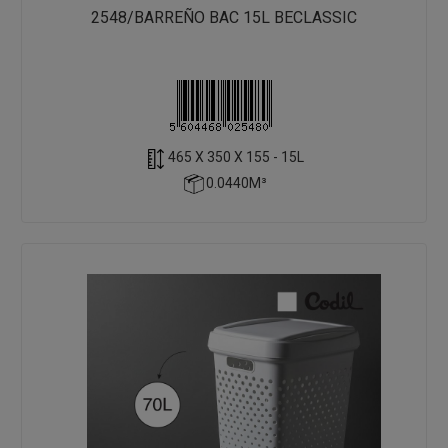
2548/BARREÑO BAC 15L BECLASSIC
465 X 350 X 155 - 15L
0.0440M³