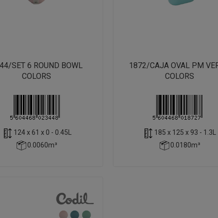
44/SET 6 ROUND BOWL
1872/CAJA OVAL PM VE
COLORS
COLORS
124 x 61 x 0 - 0.45L
185 x 125 x 93 - 1.3L
0.0060m³
0.0180m³