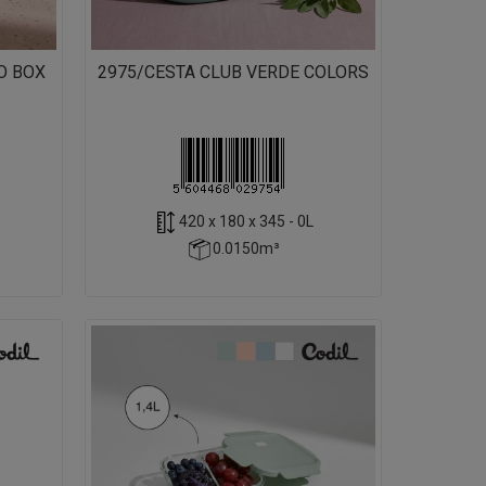
O BOX
2975/CESTA CLUB VERDE COLORS
420 x 180 x 345 - 0L
0.0150m³