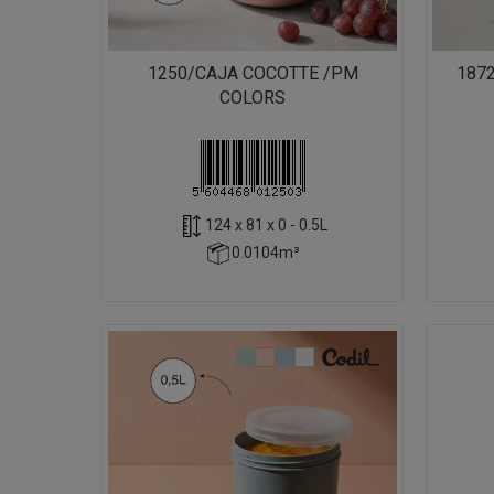
1250/CAJA COCOTTE /PM
187
COLORS
124 x 81 x 0 - 0.5L
0.0104m³