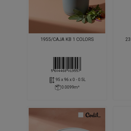
1955/CAJA KB 1 COLORS
23
95 x 96 x 0 - 0.5L
0.0099m³