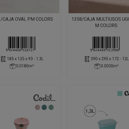
2/CAJA OVAL PM COLORS
1358/CAJA MULTIUSOS UG
M COLORS
185 x 125 x 93 - 1.3L
390 x 295 x 172 - 12L
0.0180m³
0.0030m³