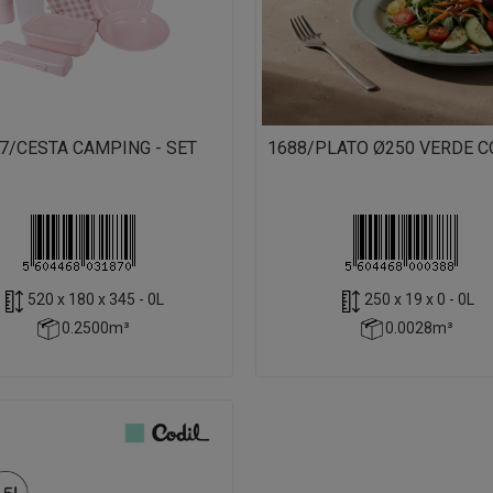
7/CESTA CAMPING - SET
1688/PLATO Ø250 VERDE 
520 x 180 x 345 - 0L
250 x 19 x 0 - 0L
0.2500m³
0.0028m³