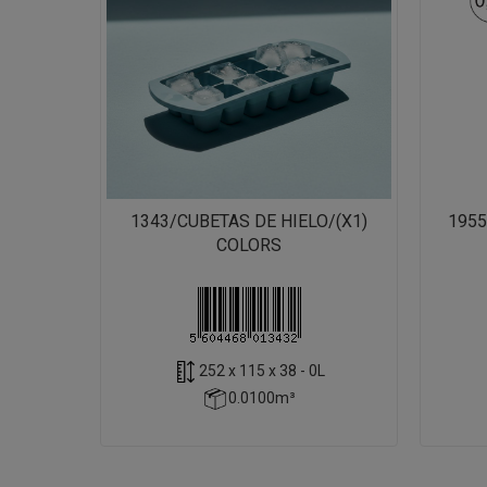
1343/CUBETAS DE HIELO/(X1)
1955
COLORS
252 x 115 x 38 - 0L
0.0100m³