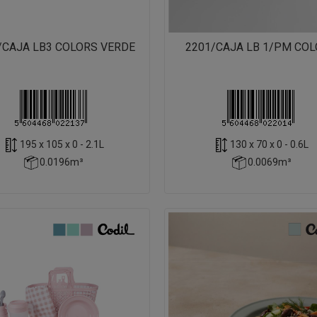
/CAJA LB3 COLORS VERDE
2201/CAJA LB 1/PM CO
195 x 105 x 0 - 2.1L
130 x 70 x 0 - 0.6L
0.0196m³
0.0069m³