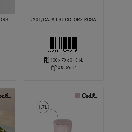
LORS
2201/CAJA LB1 COLORS ROSA
130 x 70 x 0 - 0.6L
0.0069m³