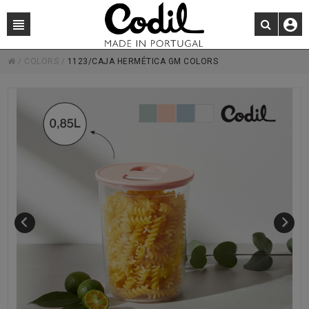
/
COLORS
/
1123/CAJA HERMÉTICA GM COLORS