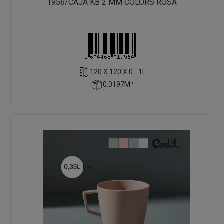
1956/CAJA KB 2 MM COLORS ROSA
120 X 120 X 0 - 1L
0.0197M³