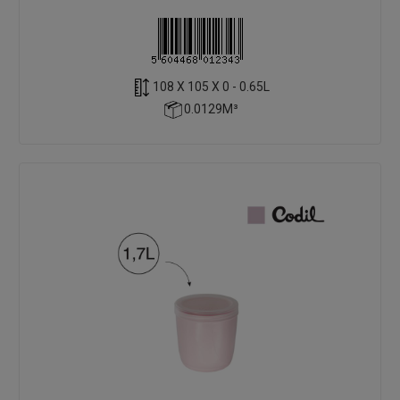
108 X 105 X 0 - 0.65L
0.0129M³