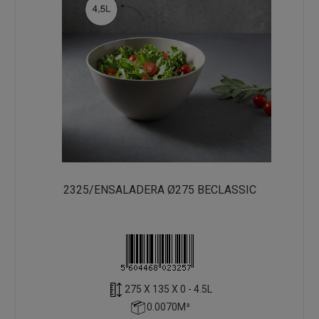
2325/ENSALADERA Ø275 BECLASSIC
275 X 135 X 0 - 4.5L
0.0070M³