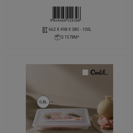
662 X 498 X 380 - 100L
0.1578M³