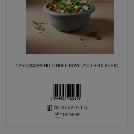
2264/BARREÑO FINGER BOWL/200 BECLASSIC
200 X 86 X 0 - 1.5L
0.0050M³