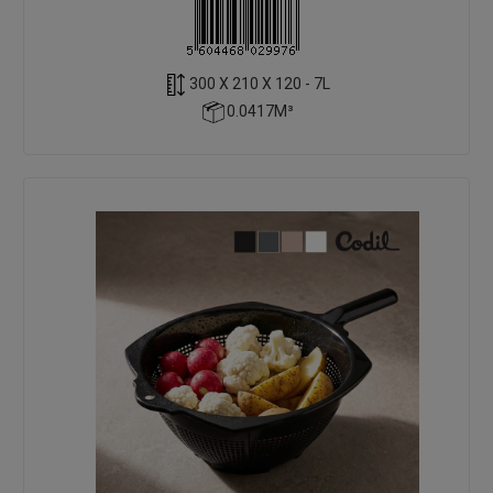
300 X 210 X 120 - 7L
0.0417M³