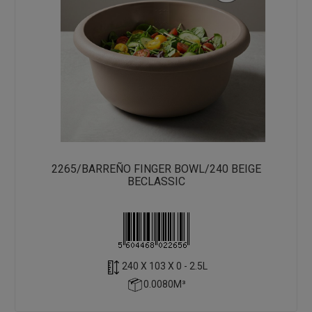
2265/BARREÑO FINGER BOWL/240 BEIGE
BECLASSIC
240 X 103 X 0 - 2.5L
0.0080M³