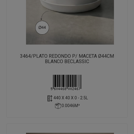
3464/PLATO REDONDO P/ MACETA Ø44CM
BLANCO BECLASSIC
440 X 40 X 0 - 2.5L
0.0046M³