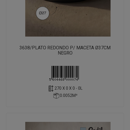
3638/PLATO REDONDO P/ MACETA Ø37CM
NEGRO
270 X 0 X 0 - 0L
0.0052M³