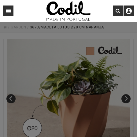
/
GARDEN
/
3673/MACETA LOTUS Ø20 CM NARANJA