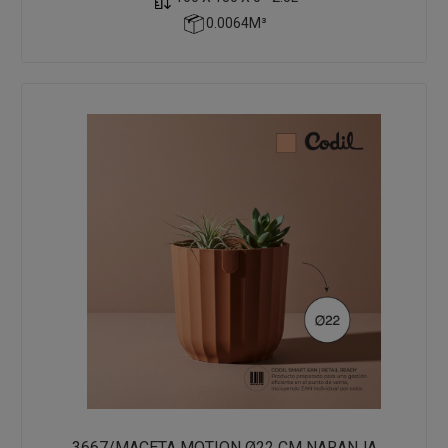
0.0064M³
3667/MACETA MOTION Ø22 CM NARANJA