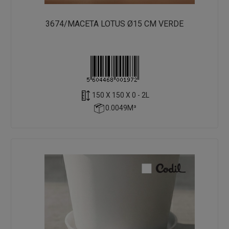
3674/MACETA LOTUS Ø15 CM VERDE
150 X 150 X 0 - 2L
0.0049M³