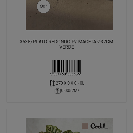
3638/PLATO REDONDO P/ MACETA Ø37CM
VERDE
270 X 0 X 0 - 0L
0.0052M³