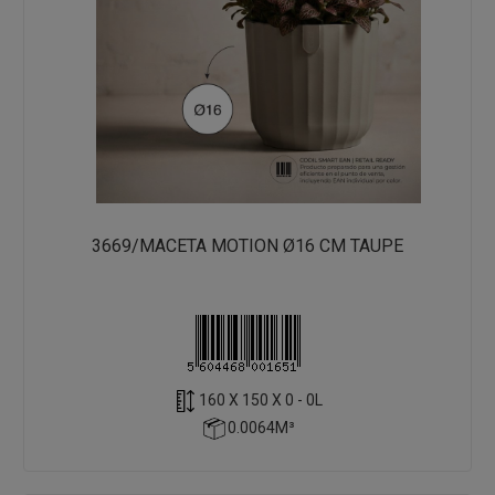
3669/MACETA MOTION Ø16 CM TAUPE
160 X 150 X 0 - 0L
0.0064M³