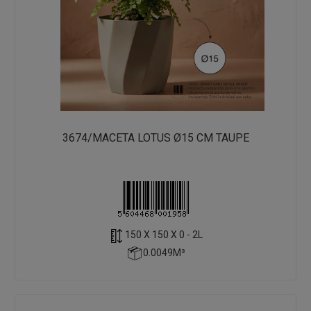
3674/MACETA LOTUS Ø15 CM TAUPE
150 X 150 X 0 - 2L
0.0049M³