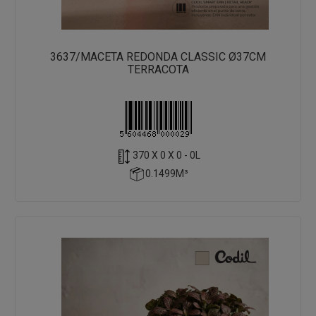
3637/MACETA REDONDA CLASSIC Ø37CM
TERRACOTA
370 X 0 X 0 - 0L
0.1499M³