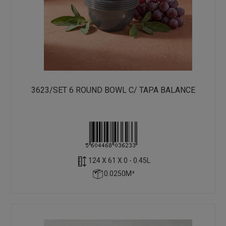
3623/SET 6 ROUND BOWL C/ TAPA BALANCE
124 X 61 X 0 - 0.45L
0.0250M³