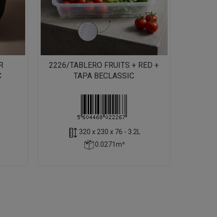
R
2226/TABLERO FRUITS + RED +
C
TAPA BECLASSIC
320 x 230 x 76 - 3.2L
0.0271m³