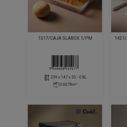
1517/CAJA SLABOX 1/PM
1421
239 x 147 x 35 - 0.8L
0.0079m³