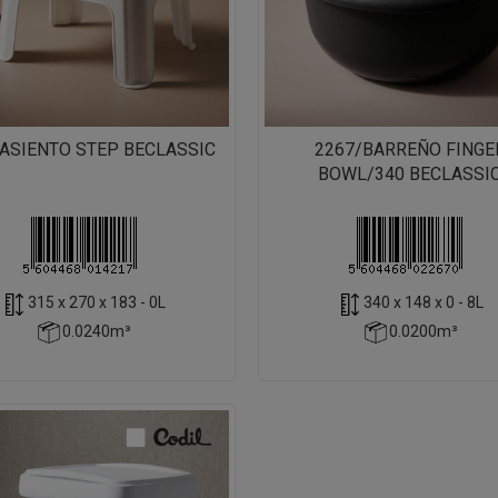
/ASIENTO STEP BECLASSIC
2267/BARREÑO FINGE
BOWL/340 BECLASSI
315 x 270 x 183 - 0L
340 x 148 x 0 - 8L
0.0240m³
0.0200m³