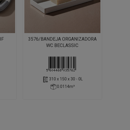
IF
3576/BANDEJA ORGANIZADORA
WC BECLASSIC
310 x 150 x 30 - 0L
0.0114m³