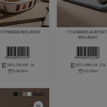
17/PANERA BECLASSIC
1114/BANDEJA APERIT
BECLASSIC
330 x 195 x 81 - 0L
427 x 298 x 34 - 2.5L
0.0070m³
0.0150m³