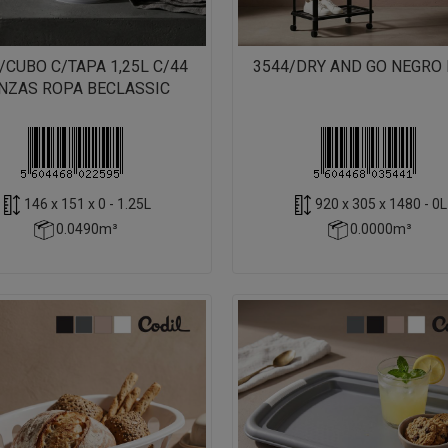
/CUBO C/TAPA 1,25L C/44
3544/DRY AND GO NEGRO
NZAS ROPA BECLASSIC
146 x 151 x 0 - 1.25L
920 x 305 x 1480 - 0L
0.0490m³
0.0000m³