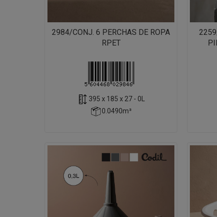
2984/CONJ. 6 PERCHAS DE ROPA
2259
RPET
PI
395 x 185 x 27 - 0L
0.0490m³