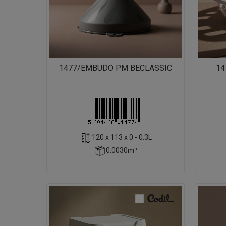
1477/EMBUDO PM BECLASSIC
14
120 x 113 x 0 - 0.3L
0.0030m³