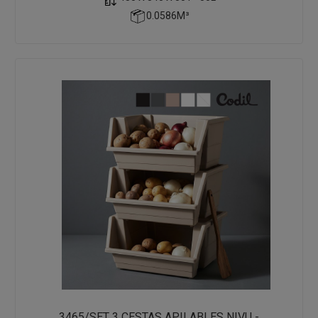
0.0586M³
3465/SET 3 CESTAS APILABLES NIVU -