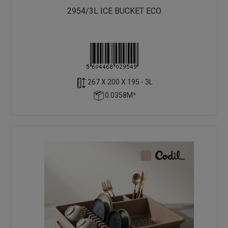
2954/3L ICE BUCKET ECO
267 X 200 X 195 - 3L
0.0358M³