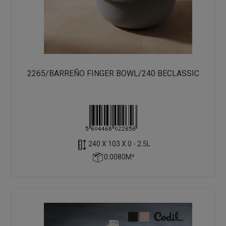
2265/BARREÑO FINGER BOWL/240 BECLASSIC
240 X 103 X 0 - 2.5L
0.0080M³