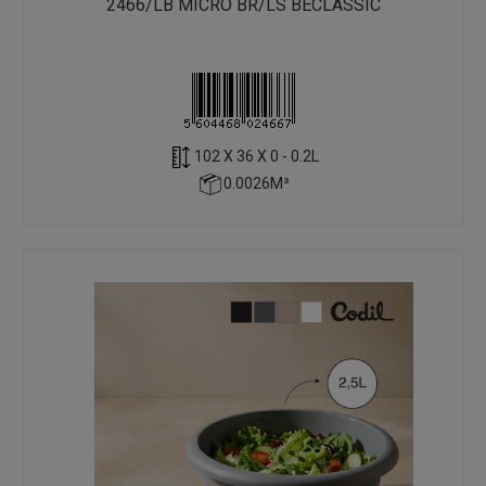
2466/LB MICRO BR/LS BECLASSIC
102 X 36 X 0 - 0.2L
0.0026M³