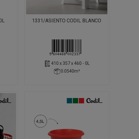
0L
1331/ASIENTO CODIL BLANCO
410 x 357 x 460 - 0L
0.0540m³