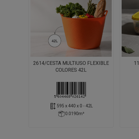
2614/CESTA MULTIUSO FLEXIBLE
1
COLORES 42L
595 x 440 x 0 - 42L
0.0190m³