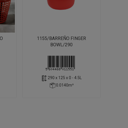
JO
1155/BARREÑO FINGER
BOWL/290
290 x 125 x 0 - 4.5L
0.0140m³