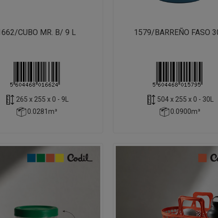
1662/CUBO MR. B/ 9 L
1579/BARREÑO FASO 3
265 x 255 x 0 - 9L
504 x 255 x 0 - 30L
0.0281m³
0.0900m³