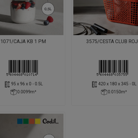
1071/CAJA KB 1 PM
3575/CESTA CLUB RO
95 x 96 x 0 - 0.5L
420 x 180 x 345 - 0L
0.0099m³
0.0150m³