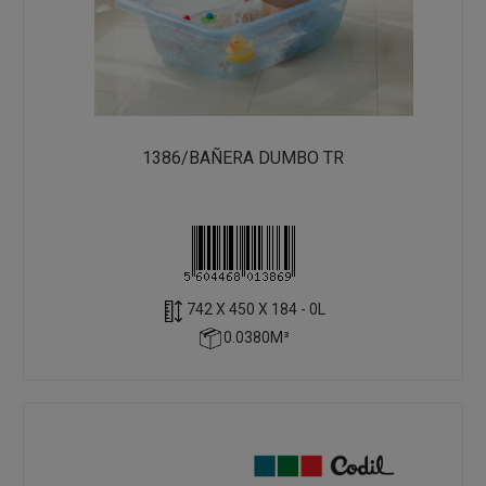
1386/BAÑERA DUMBO TR
742 X 450 X 184 - 0L
0.0380M³