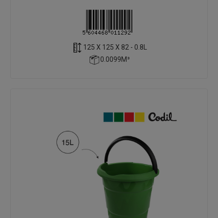
125 X 125 X 82 - 0.8L
0.0099M³