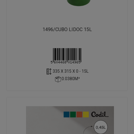
1496/CUBO LIDOC 15L
335 X 315 X 0 - 15L
0.0380M³