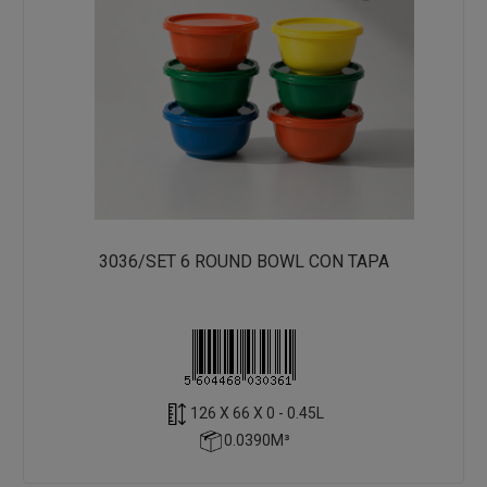
3036/SET 6 ROUND BOWL CON TAPA
126 X 66 X 0 - 0.45L
0.0390M³