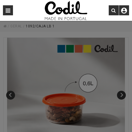
/
GERAL
/
1092/CAJA LB 1