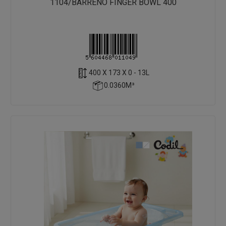
1104/BARREÑO FINGER BOWL 400
400 X 173 X 0 - 13L
0.0360M³