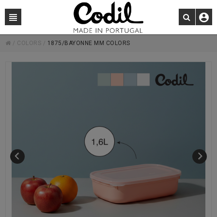
/
COLORS
/
1875/BAYONNE MM COLORS