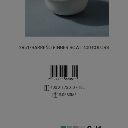
2851/BARREÑO FINGER BOWL 400 COLORS
400 X 173 X 0 - 13L
0.0360M³