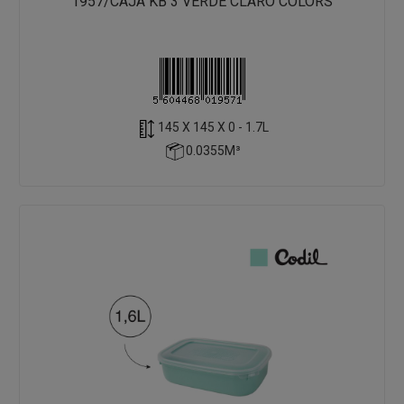
1957/CAJA KB 3 VERDE CLARO COLORS
145 X 145 X 0 - 1.7L
0.0355M³