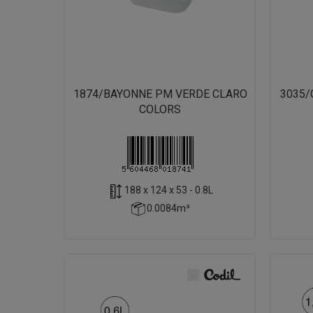
1874/BAYONNE PM VERDE CLARO
3035/
COLORS
188 x 124 x 53 - 0.8L
0.0084m³