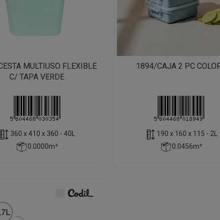
CESTA MULTIUSO FLEXIBLE
1894/CAJA 2 PC COLO
C/ TAPA VERDE
360 x 410 x 360 - 40L
190 x 160 x 115 - 2L
0.0000m³
0.0456m³