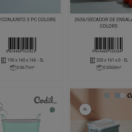
/CONJUNTO 3 PC COLORS
2636/SECADOR DE ENSAL
COLORS
190 x 160 x 166 - 3L
250 x 161 x 0 - 5L
0.0671m³
0.0560m³