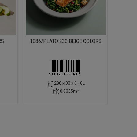
RS
1086/PLATO 230 BEIGE COLORS
230 x 38 x 0 - 0L
0.0035m³