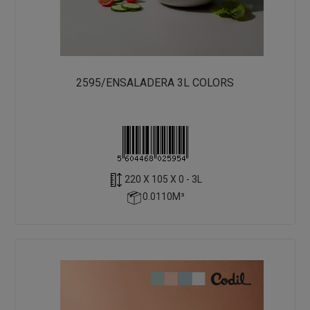
2595/ENSALADERA 3L COLORS
220 X 105 X 0 - 3L
0.0110M³