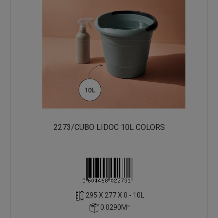
2273/CUBO LIDOC 10L COLORS
295 X 277 X 0 - 10L
0.0290M³