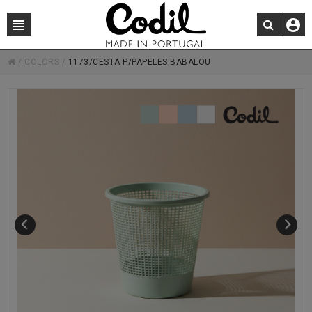
/
COLORS
/
1173/CESTA P/PAPELES BABALOU