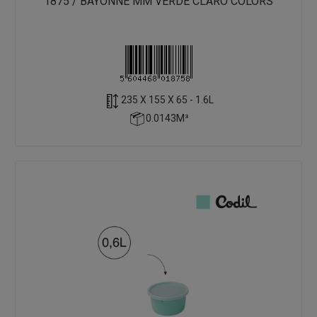
1875 / BAYONNE MM VERDE CLARO COLORS
235 X 155 X 65 - 1.6L
0.0143M³