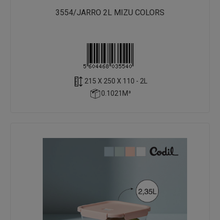
3554/JARRO 2L MIZU COLORS
215 X 250 X 110 - 2L
0.1021M³