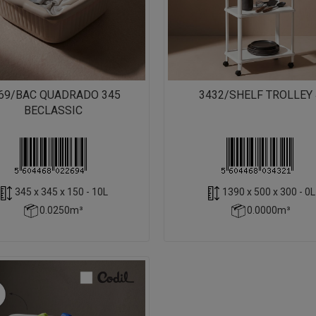
69/BAC QUADRADO 345
3432/SHELF TROLLEY 
BECLASSIC
345 x 345 x 150 - 10L
1390 x 500 x 300 - 0L
0.0250m³
0.0000m³