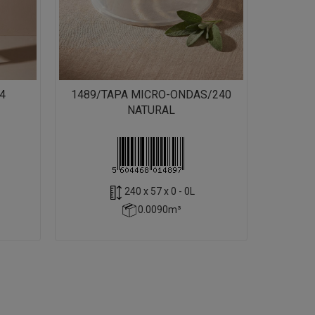
4
1489/TAPA MICRO-ONDAS/240
NATURAL
240 x 57 x 0 - 0L
0.0090m³