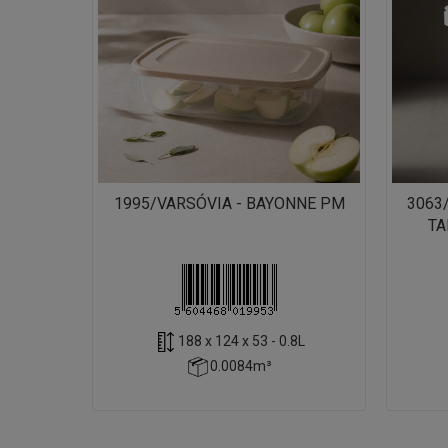
1995/VARSÓVIA - BAYONNE PM
3063
TA
188 x 124 x 53 - 0.8L
0.0084m³