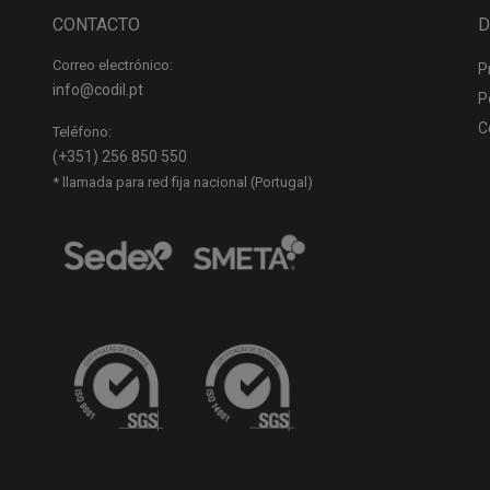
CONTACTO
D
Correo electrónico:
P
info@codil.pt
P
C
Teléfono:
(+351) 256 850 550
* llamada para red fija nacional (Portugal)