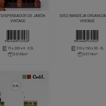
/DISPENSADOR DE JABÓN
3052/BANDEJA ORGANIZ
VINTAGE
VINTAGE
75 x 200 x 0 - 0.5L
310 x 150 x 30 - 0L
0.0145m³
0.0114m³