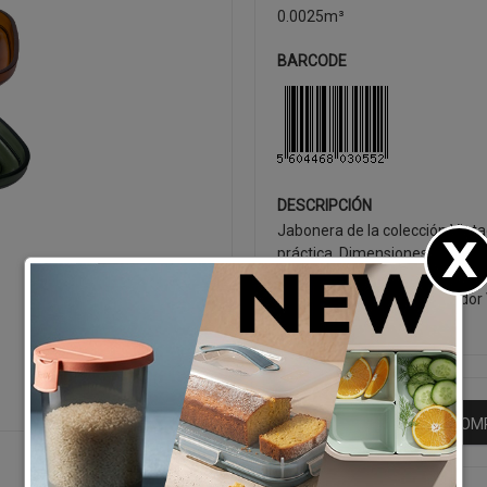
0.0025m³
BARCODE
DESCRIPCIÓN
Jabonera de la colección Vinta
práctica. Dimensiones 130 x 83
Fabricada en material resistent
complementar el dispensador V
SEGUIR CO