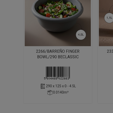
2266/BARREÑO FINGER
23
BOWL/290 BECLASSIC
290 x 125 x 0 - 4.5L
0.0140m³