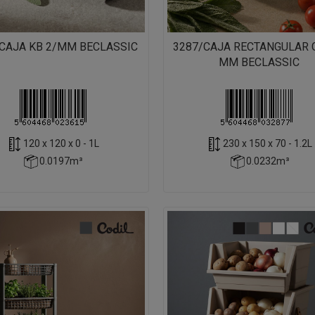
CAJA KB 2/MM BECLASSIC
3287/CAJA RECTANGULAR 
MM BECLASSIC
120 x 120 x 0 - 1L
230 x 150 x 70 - 1.2L
0.0197m³
0.0232m³