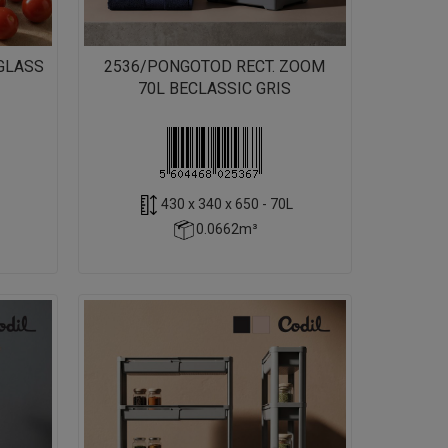
GLASS
2536/PONGOTOD RECT. ZOOM
70L BECLASSIC GRIS
430 x 340 x 650 - 70L
0.0662m³