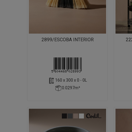
2899/ESCOBA INTERIOR
22
160 x 300 x 0 - 0L
0.0297m³