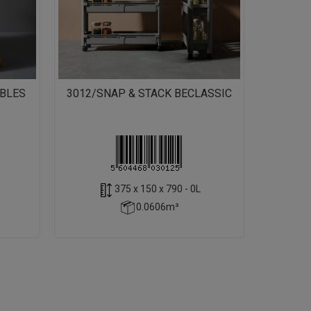
ABLES
3012/SNAP & STACK BECLASSIC
375 x 150 x 790 - 0L
0.0606m³