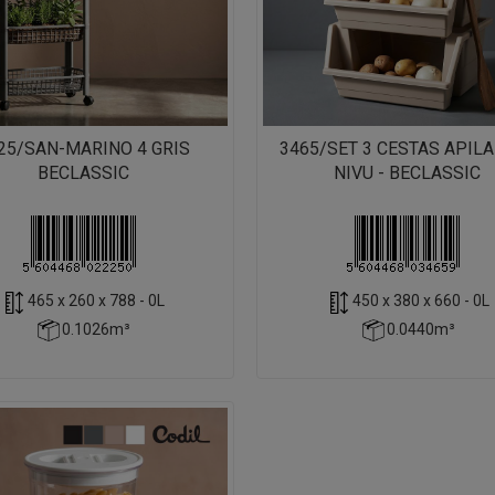
25/SAN-MARINO 4 GRIS
3465/SET 3 CESTAS APIL
BECLASSIC
NIVU - BECLASSIC
465 x 260 x 788 - 0L
450 x 380 x 660 - 0L
0.1026m³
0.0440m³