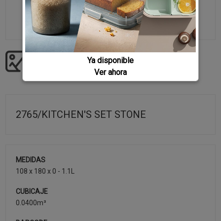
Ya disponible
Descargar imágenes producto
Ver ahora
2765/KITCHEN'S SET STONE
MEDIDAS
108 x 180 x 0 - 1.1L
CUBICAJE
0.0400m³