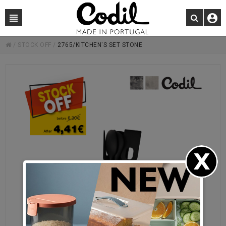
/
STOCK OFF
/
2765/KITCHEN'S SET STONE