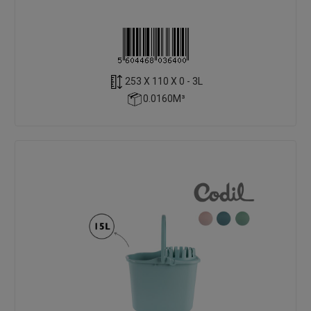
253 X 110 X 0 - 3L
0.0160M³