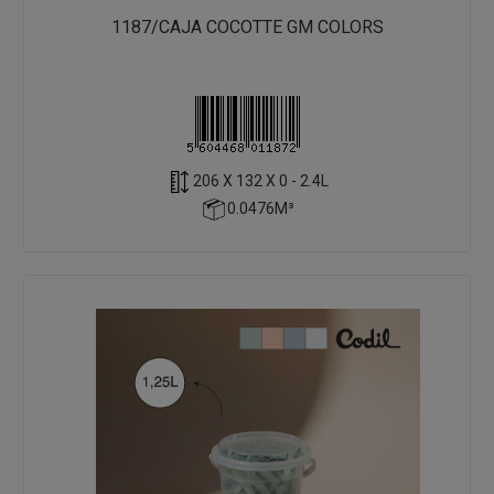
1187/CAJA COCOTTE GM COLORS
206 X 132 X 0 - 2.4L
0.0476M³