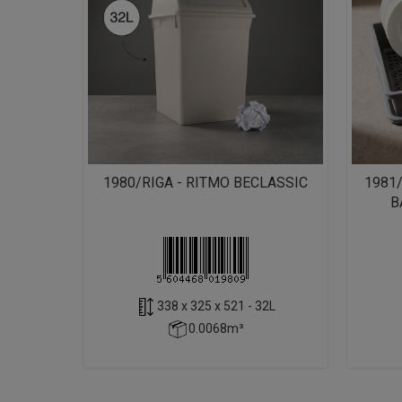
1980/RIGA - RITMO BECLASSIC
1981
B
338 x 325 x 521 - 32L
0.0068m³