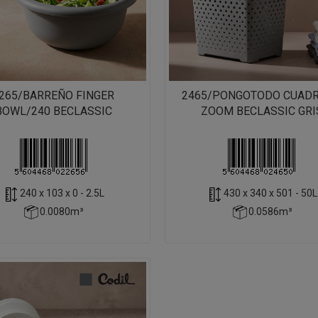
265/BARREÑO FINGER
2465/PONGOTODO CUAD
BOWL/240 BECLASSIC
ZOOM BECLASSIC GRI
240 x 103 x 0 - 2.5L
430 x 340 x 501 - 50L
0.0080m³
0.0586m³