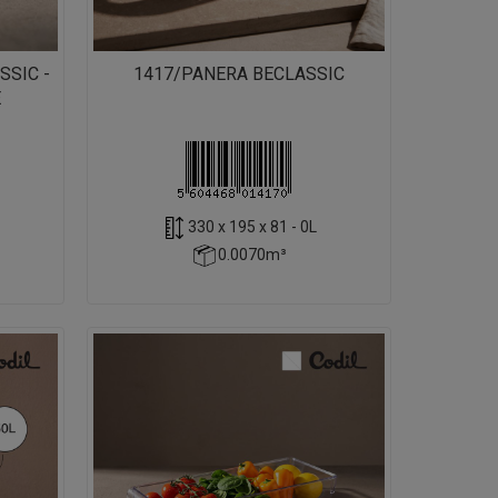
SSIC -
1417/PANERA BECLASSIC
E
330 x 195 x 81 - 0L
0.0070m³