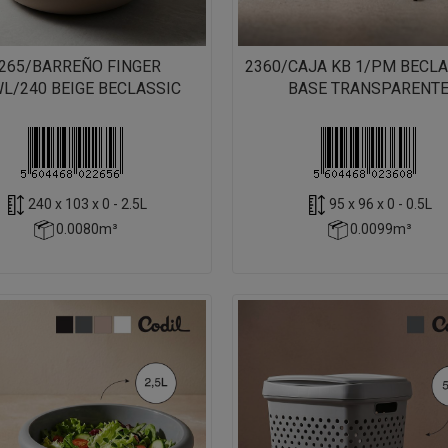
265/BARREÑO FINGER
2360/CAJA KB 1/PM BECLA
L/240 BEIGE BECLASSIC
BASE TRANSPARENT
240 x 103 x 0 - 2.5L
95 x 96 x 0 - 0.5L
0.0080m³
0.0099m³