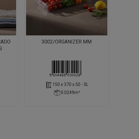
RADO
3002/ORGANIZER MM
S
150 x 370 x 50 - 0L
0.0249m³