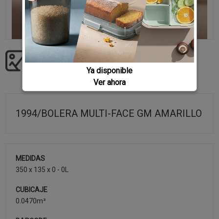
Descargar imágenes producto
Ya disponible
Ver ahora
1994/BOLERA MULTI-FACE GM AMARILLO
MEDIDAS
350 x 135 x 0 - 0L
CUBICAJE
0.0470m³