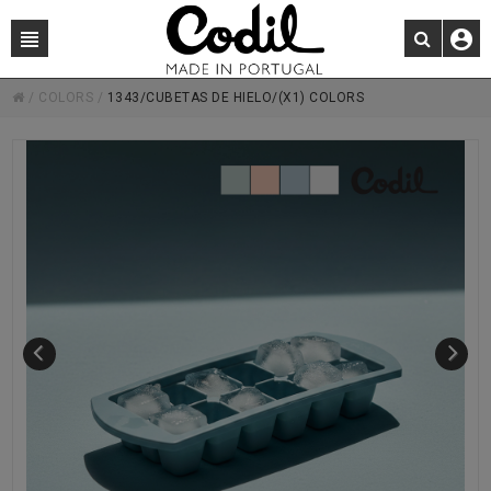
/
COLORS
/
1343/CUBETAS DE HIELO/(X1) COLORS