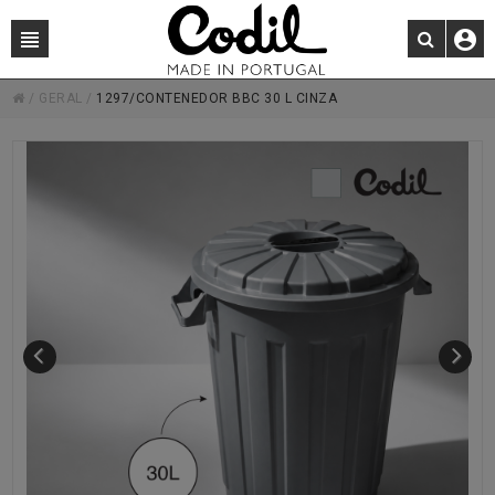
/
GERAL
/
1297/CONTENEDOR BBC 30 L CINZA