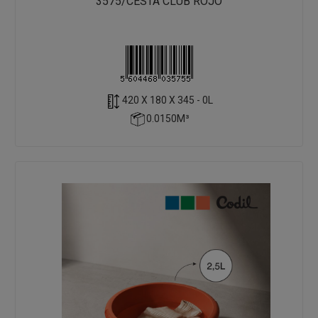
3575/CESTA CLUB ROJO
420 X 180 X 345 - 0L
0.0150M³