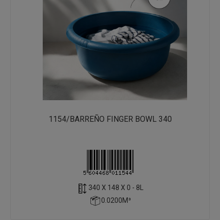
1154/BARREÑO FINGER BOWL 340
340 X 148 X 0 - 8L
0.0200M³