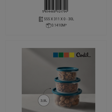
555 X 311 X 0 - 30L
0.1410M³