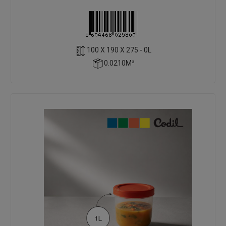
100 X 190 X 275 - 0L
0.0210M³