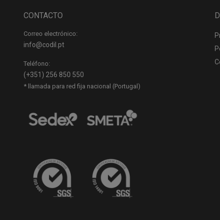
CONTACTO
D
Correo electrónico:
P
info@codil.pt
P
C
Teléfono:
(+351) 256 850 550
* llamada para red fija nacional (Portugal)