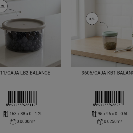
11/CAJA LB2 BALANCE
3605/CAJA KB1 BALAN
163 x 88 x 0 - 1.2L
95 x 96 x 0 - 0.5L
0.0000m³
0.0250m³