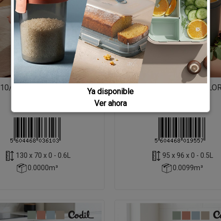
10/CAJA LB1 BALANCE
1955/CAJA KB 1 COLO
Ya disponible
Ver ahora
130 x 70 x 0 - 0.6L
95 x 96 x 0 - 0.5L
0.0000m³
0.0099m³