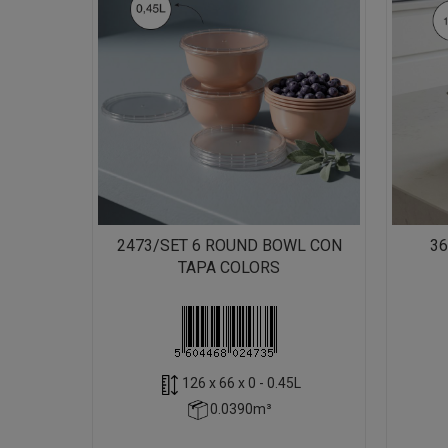
2473/SET 6 ROUND BOWL CON
36
TAPA COLORS
126 x 66 x 0 - 0.45L
0.0390m³