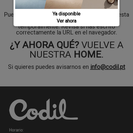
¿QUÉ HA PASADO?
Puede que hayamos renombrado o movido esta
Ya disponible
página, o que no este disponible
Ver ahora
temporalmente. Revisa si has escrito
correctamente la URL en el navegador.
¿Y AHORA QUÉ?
VUELVE A
NUESTRA
HOME
.
Si quieres puedes avisarnos en
info@codil.pt
Horario: