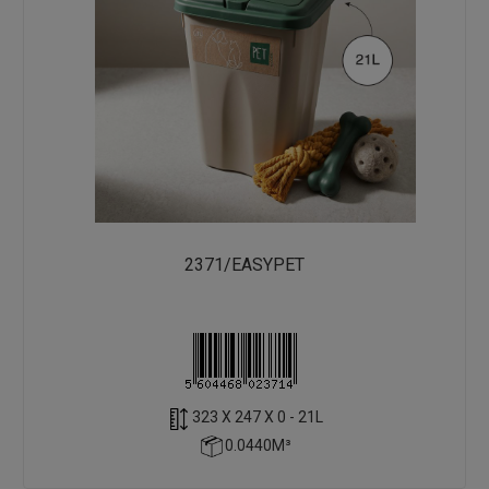
2371/EASYPET
323 X 247 X 0 - 21L
0.0440M³