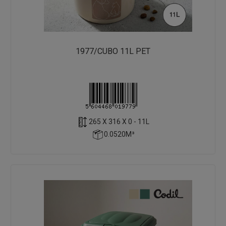
1977/CUBO 11L PET
265 X 316 X 0 - 11L
0.0520M³