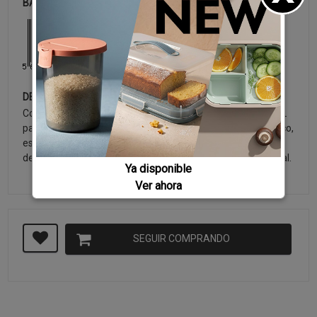
BARCODE
DESCRIPCIÓN
Comedero Mini Pet, 110 x 110 x 42 mm, comedero de 0,28L
para perros de tamaño pequeño a mediano y gatos; práctico,
estable y funcional para servir agua o pienso, evitando
desperdicios; resistente y fácil de limpiar; Hecho en Portugal.
Ya disponible
Ver ahora
SEGUIR COMPRANDO