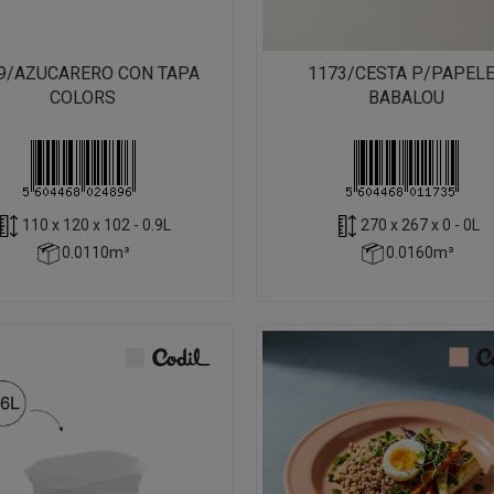
9/AZUCARERO CON TAPA
1173/CESTA P/PAPEL
COLORS
BABALOU
110 x 120 x 102 - 0.9L
270 x 267 x 0 - 0L
0.0110m³
0.0160m³