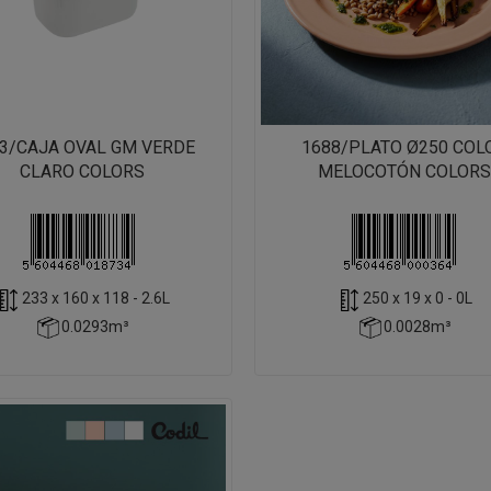
3/CAJA OVAL GM VERDE
1688/PLATO Ø250 COL
CLARO COLORS
MELOCOTÓN COLORS
233 x 160 x 118 - 2.6L
250 x 19 x 0 - 0L
0.0293m³
0.0028m³