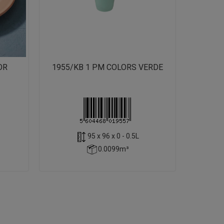
OR
1955/KB 1 PM COLORS VERDE
95 x 96 x 0 - 0.5L
0.0099m³