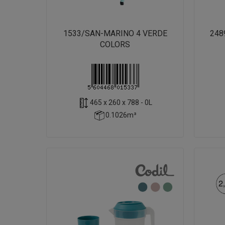
1533/SAN-MARINO 4 VERDE
248
COLORS
465 x 260 x 788 - 0L
0.1026m³