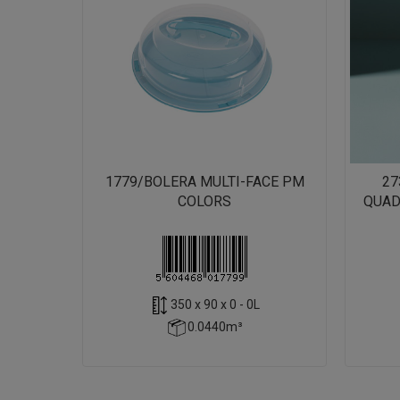
1779/BOLERA MULTI-FACE PM
27
COLORS
QUAD
350 x 90 x 0 - 0L
0.0440m³