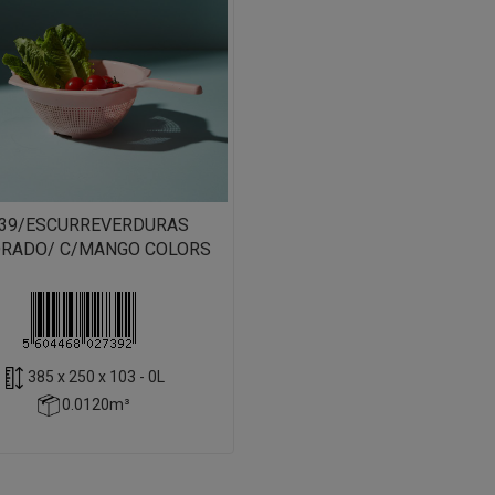
39/ESCURREVERDURAS
RADO/ C/MANGO COLORS
385 x 250 x 103 - 0L
0.0120m³