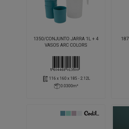
1350/CONJUNTO JARRA 1L + 4
187
VASOS ARC COLORS
116 x 160 x 185 - 2.12L
0.0300m³