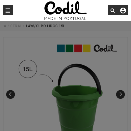
/
GERAL
/
1496/CUBO LIDOC 15L