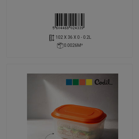
102 X 36 X 0 - 0.2L
0.0026M³