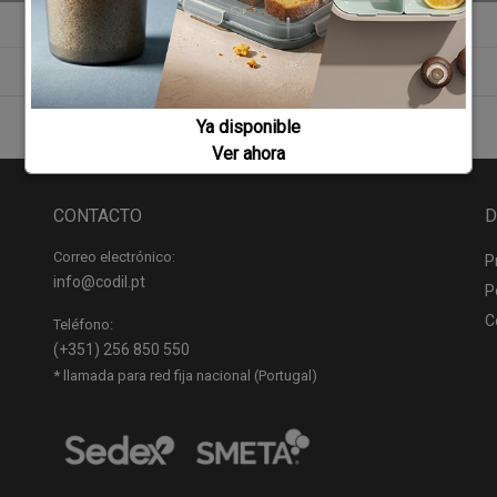
Ya disponible
Ver ahora
CONTACTO
D
Correo electrónico:
P
info@codil.pt
P
C
Teléfono:
(+351) 256 850 550
* llamada para red fija nacional (Portugal)